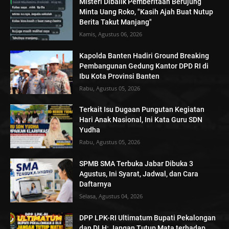
Misteri Dibalik Pemberitaan Berujung
Minta Uang Roko, "Kasih Ajah Buat Nutup
Berita Takut Manjang"
Kamis, Agustus 06, 2026
Kapolda Banten Hadiri Ground Breaking
Pembangunan Gedung Kantor DPD RI di
Ibu Kota Provinsi Banten
Rabu, Agustus 05, 2026
Terkait Isu Dugaan Pungutan Kegiatan
Hari Anak Nasional, Ini Kata Guru SDN
Yudha
Rabu, Agustus 05, 2026
SPMB SMA Terbuka Jabar Dibuka 3
Agustus, Ini Syarat, Jadwal, dan Cara
Daftarnya
Selasa, Agustus 04, 2026
DPP LPK-RI Ultimatum Bupati Pekalongan
dan DLH: Jangan Tutup Mata terhadap