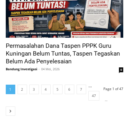
Permasalahan Dana Taspen PPPK Guru
Kuningan Belum Tuntas, Taspen Tegaskan
Belum Ada Penyelesaian
Bandung Investigasi
04 Mei, 2026
0
...
Page 1 of 47
1
2
3
4
5
6
7
47
...