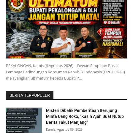
PEKALONGAN, Kamis (6 Agustus 2026) – Dewan Pimpinan Pusat
Lembaga Perlindungan Konsumen Republik Indonesia (DPP LPK-RI)
melayangkan ultimatum kepada Bupati P…
BERITA TERPOPULER
Misteri Dibalik Pemberitaan Berujung
Minta Uang Roko, "Kasih Ajah Buat Nutup
Berita Takut Manjang"
Kamis, Agustus 06, 2026