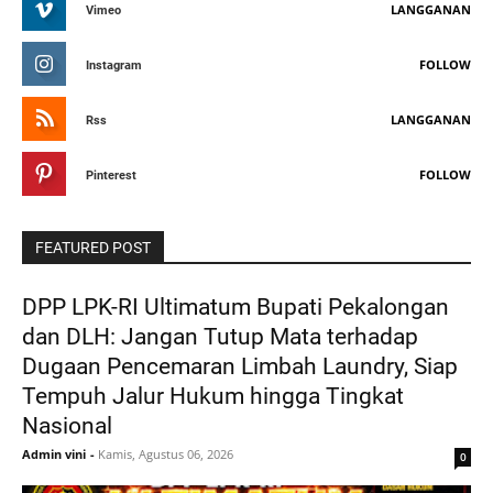
LANGGANAN
Vimeo
FOLLOW
Instagram
LANGGANAN
Rss
FOLLOW
Pinterest
FEATURED POST
DPP LPK-RI Ultimatum Bupati Pekalongan
dan DLH: Jangan Tutup Mata terhadap
Dugaan Pencemaran Limbah Laundry, Siap
Tempuh Jalur Hukum hingga Tingkat
Nasional
Admin vini
-
Kamis, Agustus 06, 2026
0