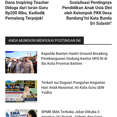
Dana Inspiring Teacher
Sosialisasi Pentingnya
Diduga dari Iuran Guru
Pendidikan Anak Usia Dini
Rp200 Ribu, Kadisdik
oleh Kelompok PKK Desa
Pemalang Terpojok!
Bandung"Ini Kata Bunda
Sri Sulastri"
ANDA MUNGKIN MENYUKAI POSTINGAN INI
Kapolda Banten Hadiri Ground Breaking
Pembangunan Gedung Kantor DPD RI di
Ibu Kota Provinsi Banten
Terkait Isu Dugaan Pungutan Kegiatan
Hari Anak Nasional, Ini Kata Guru SDN
Yudha
SPMB SMA Terbuka Jabar Dibuka 3
Agustus, Ini Syarat, Jadwal, dan Cara