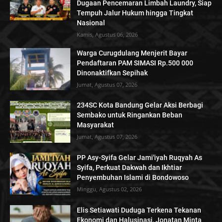
Dugaan Pencemaran Limbah Laundry, Siap
Tempuh Jalur Hukum hingga Tingkat
Nasional
Kamis, Agustus 06, 2026
Warga Curugdulang Menjerit Bayar
Pendaftaran PAM SIMASI Rp.500 000
Dinonaktifkan Sepihak
Jumat, Agustus 07, 2026
234SC Kota Bandung Gelar Aksi Berbagi
Sembako untuk Ringankan Beban
Masyarakat
Jumat, Agustus 07, 2026
PP Asy-Syifa Gelar Jami'iyah Ruqyah As
Syifa, Perkuat Dakwah dan Ikhtiar
Penyembuhan Islami di Bondowoso
Minggu, Agustus 02, 2026
Elis Setiawati Duduga Terkena Tekanan
Ekonomi dan Halusinasi, Jonatan Minta