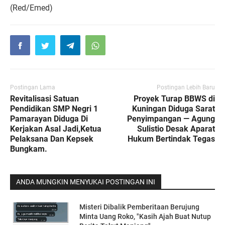
(Red/Emed)
Postingan Lama
Postingan Lebih Baru
Revitalisasi Satuan
Proyek Turap BBWS di
Pendidikan SMP Negri 1
Kuningan Diduga Sarat
Pamarayan Diduga Di
Penyimpangan — Agung
Kerjakan Asal Jadi,Ketua
Sulistio Desak Aparat
Pelaksana Dan Kepsek
Hukum Bertindak Tegas
Bungkam.
ANDA MUNGKIN MENYUKAI POSTINGAN INI
Misteri Dibalik Pemberitaan Berujung
Minta Uang Roko, "Kasih Ajah Buat Nutup