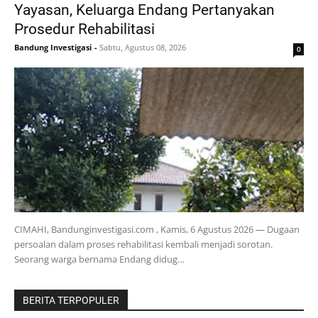
Yayasan, Keluarga Endang Pertanyakan
Prosedur Rehabilitasi
Bandung Investigasi
-
Sabtu, Agustus 08, 2026
0
CIMAHI, Bandunginvestigasi.com , Kamis, 6 Agustus 2026 — Dugaan
persoalan dalam proses rehabilitasi kembali menjadi sorotan.
Seorang warga bernama Endang didug…
BERITA TERPOPULER